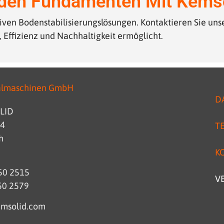
iden Fundamenten Mit Kems
tiven Bodenstabilisierungslösungen. Kontaktieren Sie un
, Effizienz und Nachhaltigkeit ermöglicht.
almaschinen GmbH
D
OLID
 4
T
h
K
850 2515
V
50 2579
emsolid.com